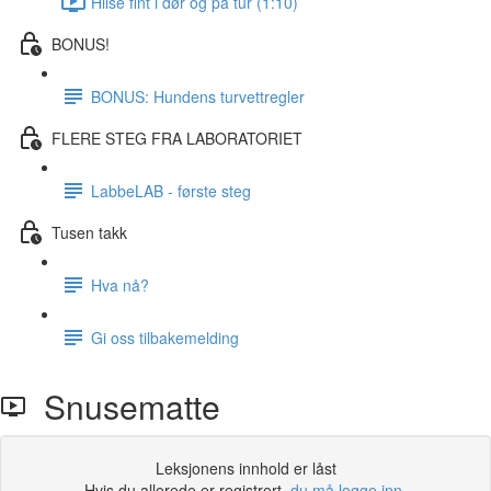
Hilse fint i dør og på tur (1:10)
BONUS!
BONUS: Hundens turvettregler
FLERE STEG FRA LABORATORIET
LabbeLAB - første steg
Tusen takk
Hva nå?
Gi oss tilbakemelding
Snusematte
Leksjonens innhold er låst
Hvis du allerede er registrert,
du må logge inn
.